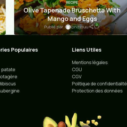
RECIPE
Olive Tapenade Bruschetta With
Mango and Eggs
0
Publié par :
londjouu
ies Populaires
Liens Utiles
Mentions légales
e patate
CGU
Potagère
CGV
'Hibiscus
Politique de confidentialité
'Aubergine
Protection des données