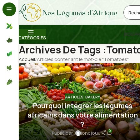
NOS P
CATÉGORIES
Archives De Tags :Tomat
Accueil
Articles contenant le mot-clé "Tomatoes"
Téléphone:
ARTICLES
,
BAKERY
06 69 74 83 81
Pourquoi intégrer les légumes
Email:
contact@noslegumesdafrique.com
africains dans votre alimentation
Localisation:
?
9 rue Séverine, 92130 Issy Les-Moulineaux
0
Publié par :
londjouu