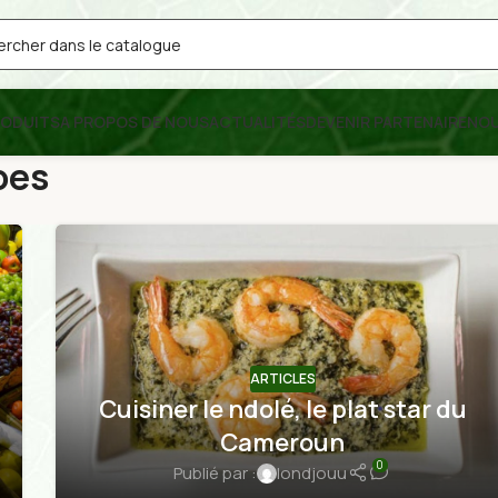
RODUITS
A PROPOS DE NOUS
ACTUALITÉS
DEVENIR PARTENAIRE
NO
oes
ARTICLES
Cuisiner le ndolé, le plat star du
Cameroun
0
Publié par :
londjouu