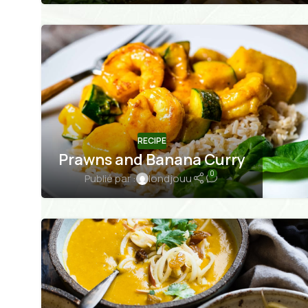
RECIPE
Prawns and Banana Curry
0
Publié par :
londjouu