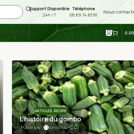
Support Disponible
Téléphone
Nous contact
24h / 7
06 69 74 83 81
US CONTACTER
0.00
ARTICLES
,
RECIPE
L’histoire du gombo
0
Publié par :
londjouu