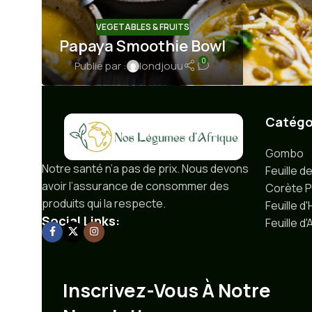
VEGETABLES & FRUITS
Papaya Smoothie Bowl
0
Publié par :
londjouu
Catégor
Gombo
Notre santé n’a pas de prix.
Nous devons
Feuille d
avoir l’assurance de consommer des
Corète 
produits qui la respecte.
Feuille d
Social Links:
Feuille d
Inscrivez-Vous À Notre