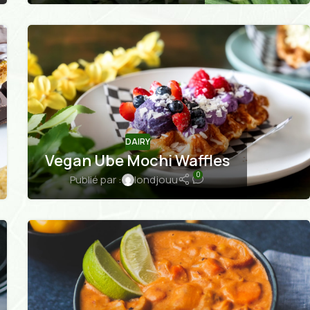
DAIRY
Vegan Ube Mochi Waffles
0
Publié par :
londjouu