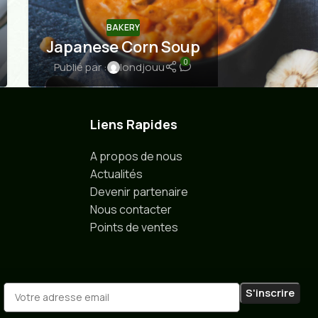
BAKERY
Japanese Corn Soup
0
Publié par :
londjouu
Liens Rapides
A propos de nous
Actualités
Devenir partenaire
Nous contacter
Points de ventes