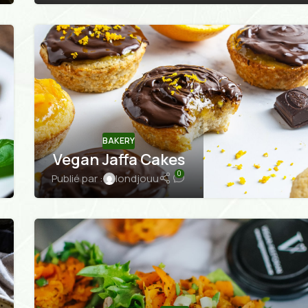
BAKERY
Vegan Jaffa Cakes
0
Publié par :
londjouu